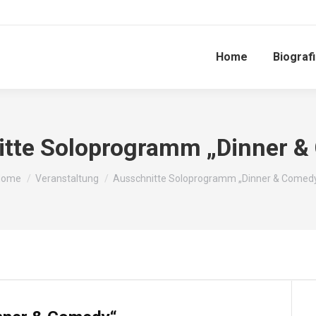
Home
Biograf
itte Soloprogramm „Dinner &
ou are here:
Home
Veranstaltung
Ausschnitte Soloprogramm „Dinner & Comed