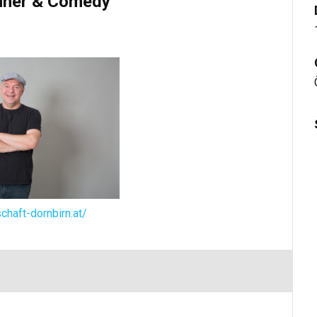
nner & Comedy“
schaft-dornbirn.at/