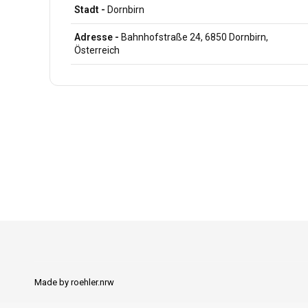
Stadt -
Dornbirn
Adresse -
Bahnhofstraße 24, 6850 Dornbirn,
Österreich
Pressetexte
herunterladen
Made by
roehler.nrw