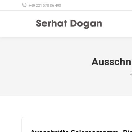
+49 221 570 36 493
Ausschn
Y