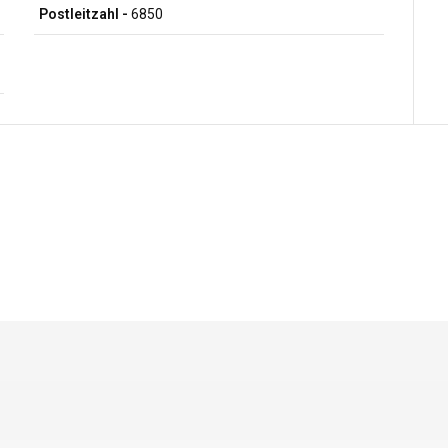
Postleitzahl -
6850
Pressefotos
herunterladen